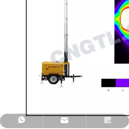
gtl@cngtl.com
18950074022
公众号