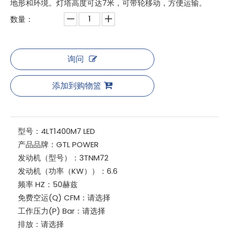
地形和环境。灯塔高度可达7米，可带轮移动，方便运输。
数量：
询问
添加到购物篮
型号：
4LT1400M7 LED
产品品牌：
GTL POWER
发动机（型号）：
3TNM72
发动机（功率（KW））：
6.6
频率 HZ：
50赫兹
免费空运(Q) CFM：
请选择
工作压力(P) Bar：
请选择
排放：
请选择