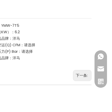
：
YMW-7T5
（KW）：
6.2
机品牌：
洋马
运(Q) CFM：
请选择
力(P) Bar：
请选择
189500
机品牌：
洋马
gtl@cn
下一条: