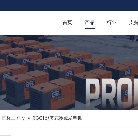
首页
产品
行业
支
»
国标三阶段
»
RGC15/夹式冷藏发电机