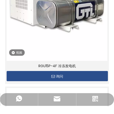
视频
RGU15P-4F 冷冻发电机
询问
gtl@cngtl.com
18950074022
公众号